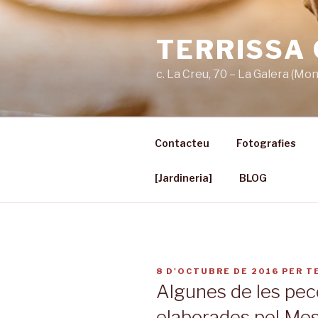
Vés
al
TERRISSA
contingut
c. La Creu, 70 – La Galera (Mo
Contacteu
Fotografies
[Jardineria]
BLOG
PUBLICAT
8 D'OCTUBRE DE 2016
PER
T
A
Algunes de les pec
elaborades pel Mest