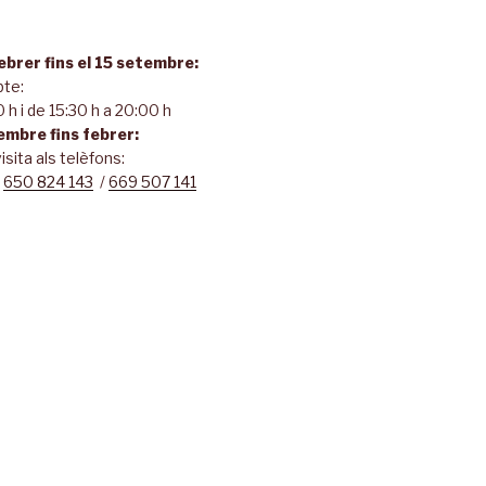
febrer fins el 15 setembre:
bte:
 h i de 15:30 h a 20:00 h
embre fins febrer:
isita als telèfons:
/
650 824 143
/
669 507 141