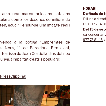
HORARI
es amb una marca artesana catalana
De finals de 
Dilluns a dissa
talans com a les desenes de milions de
08:00 h - 14:00
ten, gaudir i endur-se una imatge real i
Del 15 de set
cal concertar v
977 73 81 48
 venda a la botiga “Empremtes de
ys Nous, 11 de Barcelona Ben aviat,
terrissa de Joan Cortiella dins del nou
ya, a l’apartat d’estris populars:
: PressClipping)