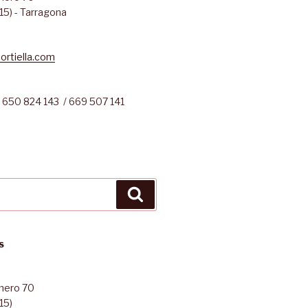
15) - Tarragona
ortiella.com
 650 824 143 / 669 507 141
Cerca
S
úmero 70
15)