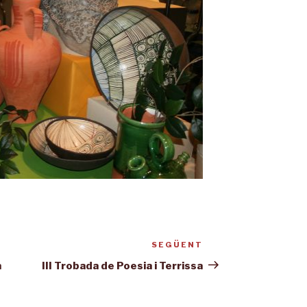
SEGÜENT
Entrada
següent
a
III Trobada de Poesia i Terrissa