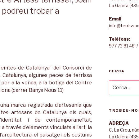
La Galera (435
s podreu trobar a
Email
info@terrissac
Telèfons:
977 73 81 48 /
premtes de Catalunya” del Consorci de
CERCA
 Catalunya, algunes peces de terrissa
per a la venda, a la botiga del Centre
Cerca:
lona (carrer Banys Nous 11)
 una marca registrada d’artesania que
TROBEU-NO
uctes artesans de Catalunya els quals,
identitat i de contemporaneïtat,
ADREÇA
a través d’elements vinculats a l’art, la
C. La Creu, n
, l’arquitectura, el paisatge i els costums
La Galera (435