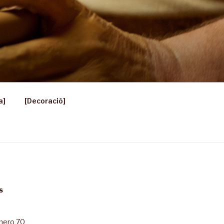
a]
[Decoració]
S
úmero 70