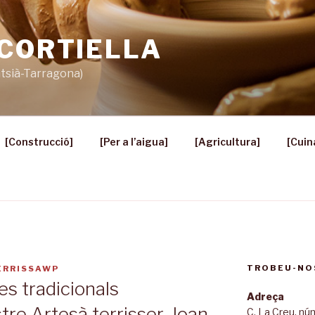
 CORTIELLA
ntsià-Tarragona)
[Construcció]
[Per a l’aigua]
[Agricultura]
[Cuin
TROBEU-NO
ERRISSAWP
es tradicionals
Adreça
re Artesà terrisser, Joan
C. La Creu, n