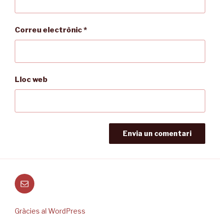
Correu electrònic
*
Lloc web
Correu
electrònic
Gràcies al WordPress