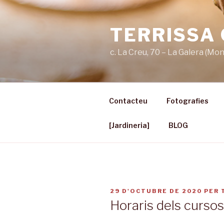
Vés
al
TERRISSA
contingut
c. La Creu, 70 – La Galera (Mo
Contacteu
Fotografies
[Jardineria]
BLOG
PUBLICAT
29 D'OCTUBRE DE 2020
PER
A
Horaris dels cursos