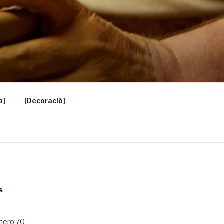
a]
[Decoració]
S
úmero 70