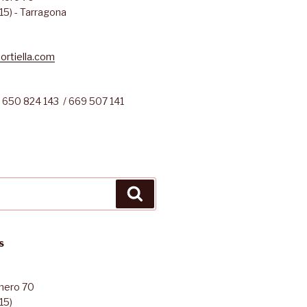
15) - Tarragona
ortiella.com
 650 824 143 / 669 507 141
Cerca
S
úmero 70
15)