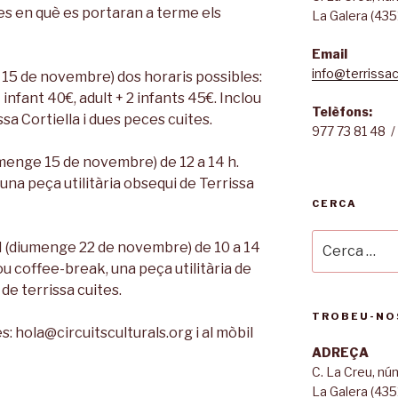
tes en què es portaran a terme els
La Galera (435
Email
info@terrissac
5 de novembre) dos horaris possibles:
 + infant 40€, adult + 2 infants 45€. Inclou
Telèfons:
ssa Cortiella i dues peces cuites.
977 73 81 48 /
menge 15 de novembre) de 12 a 14 h.
una peça utilitària obsequi de Terrissa
CERCA
Cerca:
(diumenge 22 de novembre) de 10 a 14
ou coffee-break, una peça utilitària de
 de terrissa cuites.
TROBEU-NO
: hola@circuitsculturals.org i al mòbil
ADREÇA
C. La Creu, n
La Galera (435