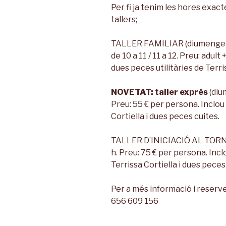
Per fi ja tenim les hores exac
tallers;
TALLER FAMILIAR (diumenge 1
de 10 a 11 / 11 a 12. Preu: adult
dues peces utilitàries de Terri
NOVETAT: taller exprés
(diu
Preu: 55 € per persona. Inclou 
Cortiella i dues peces cuites.
TALLER D’INICIACIÓ AL TORN 
h. Preu: 75 € per persona. Incl
Terrissa Cortiella i dues peces
Per a més informació i reserves
656 609 156