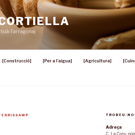
 CORTIELLA
ntsià-Tarragona)
[Construcció]
[Per a l’aigua]
[Agricultura]
[Cuin
TROBEU-NO
TERRISSAWP
Adreça
C. La Creu, n