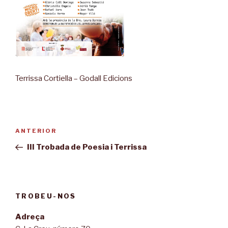
Terrissa Cortiella – Godall Edicions
Navegació
Entrada
ANTERIOR
d'entrades
anterior
III Trobada de Poesia i Terrissa
TROBEU-NOS
Adreça