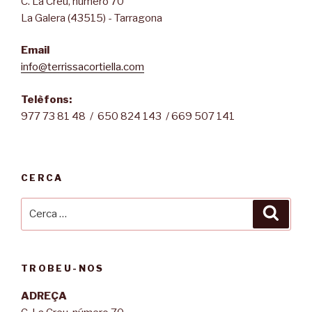
C. La Creu, número 70
La Galera (43515) - Tarragona
Email
info@terrissacortiella.com
Telèfons:
977 73 81 48 / 650 824 143 / 669 507 141
CERCA
Cerca:
Cerca
TROBEU-NOS
ADREÇA