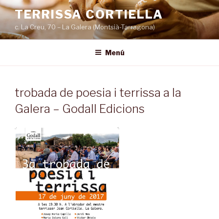
Vés
TERRISSA CORTIELLA
al
c. La Creu, 70 – La Galera (Montsià-Tarragona)
contingut
Menú
trobada de poesia i terrissa a la
Galera – Godall Edicions