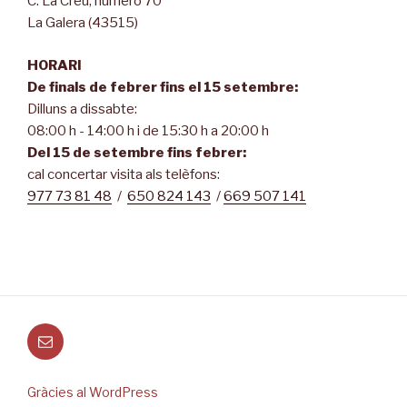
C. La Creu, número 70
La Galera (43515)
HORARI
De finals de febrer fins el 15 setembre:
Dilluns a dissabte:
08:00 h - 14:00 h i de 15:30 h a 20:00 h
Del 15 de setembre fins febrer:
cal concertar visita als telèfons:
977 73 81 48
/
650 824 143
/
669 507 141
Correu
electrònic
Gràcies al WordPress