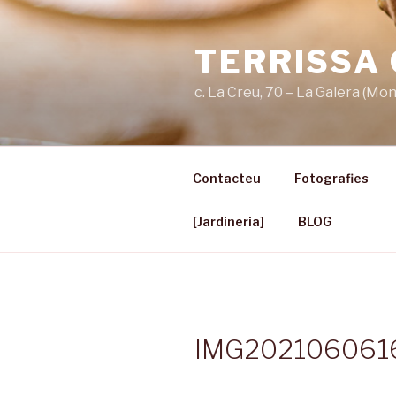
Vés
al
TERRISSA
contingut
c. La Creu, 70 – La Galera (Mo
Contacteu
Fotografies
[Jardineria]
BLOG
IMG202106061