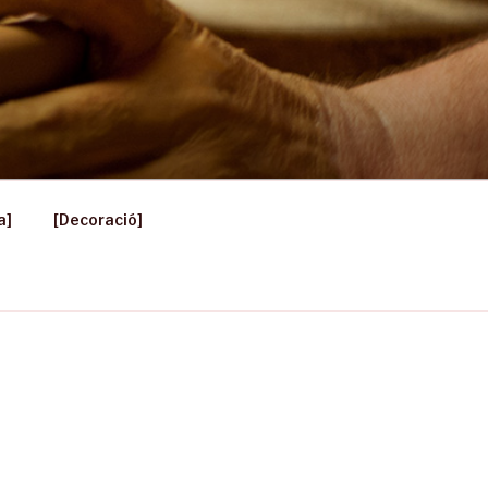
a]
[Decoració]