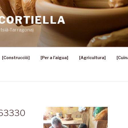
 CORTIELLA
ntsià-Tarragona)
[Construcció]
[Per a l’aigua]
[Agricultura]
[Cuin
63330