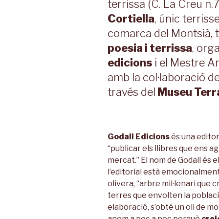
terrissa (C. La Creu n.
Cortiella
, únic terriss
comarca del Montsià, ti
poesia i terrissa
, orga
edicions
i el Mestre Ar
amb la col·laboració de
través del
Museu Terr
Godall Edicions
és una edito
“publicar els llibres que ens ag
mercat.” El nom de Godall és el
l’editorial està emocionalment
olivera, “arbre mil·lenari que 
terres que envolten la poblaci
elaboració, s’obté un oli de mol
anem a poc a poc perquè
crei