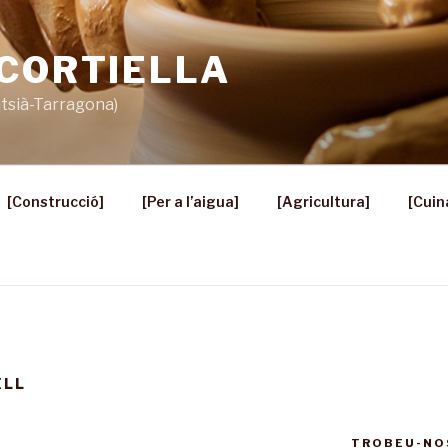
 CORTIELLA
ntsià-Tarragona)
[Construcció]
[Per a l’aigua]
[Agricultura]
[Cuin
ELL
TROBEU-NO