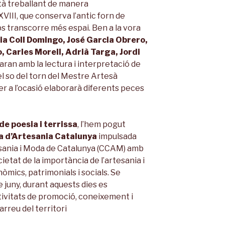
stà treballant de manera
VIII, que conserva l’antic forn de
mps transcorre més espai. Ben a la vora
ia Coll Domingo, José Garcia Obrero,
 Carles Morell, Adrià Targa, Jordi
aran amb la lectura i interpretació de
l so del torn del Mestre Artesà
per a l’ocasió elaborarà diferents peces
de poesia i terrissa
, l’hem pogut
 d’Artesania Catalunya
impulsada
sania i Moda de Catalunya (CCAM) amb
ocietat de la importància de l’artesania i
nòmics, patrimonials i socials. Se
de juny, durant aquests dies es
ivitats de promoció, coneixement i
arreu del territori