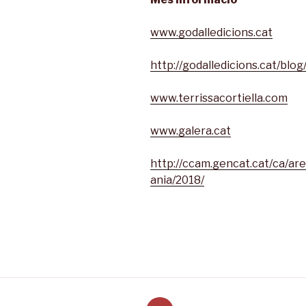
www.godalledicions.cat
http://godalledicions.cat/blog
www.terrissacortiella.com
www.galera.cat
http://ccam.gencat.cat/ca/ar
ania/2018/
Correu