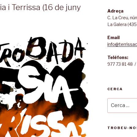
a i Terrissa (16 de juny
Adreça
C. La Creu, n
La Galera (435
Email
info@terrissac
Telèfons:
977 73 81 48 /
CERCA
Cerca:
TROBEU-NO