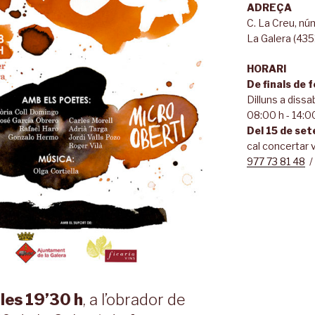
ADREÇA
C. La Creu, n
La Galera (435
HORARI
De finals de 
Dilluns a dissa
08:00 h - 14:00
Del 15 de set
cal concertar v
977 73 81 48
 les 19’30 h
, a l’obrador de