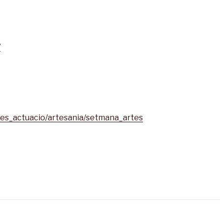
/
ees_actuacio/artesania/setmana_artes