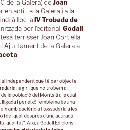
70 de la Galera) de
Joan
er en actiu a la Galera i a la
ndrà lloc la
IV Trobada de
nitzada per l’editorial:
Godall
tesà terrisser Joan Cortiella
 l’Ajuntament de la Galera a
acota
rial independent que té per objecte
radaria llegir i que no trobem al
 de la població del Montsià a la qual
 lligada i per això l’emblema és una
creix amb paciència i tossuderia a les
ó i del qual, després d’una acurada
ta qualitat”. Així, a Godall Edicions
em en les virtuts de la
feina