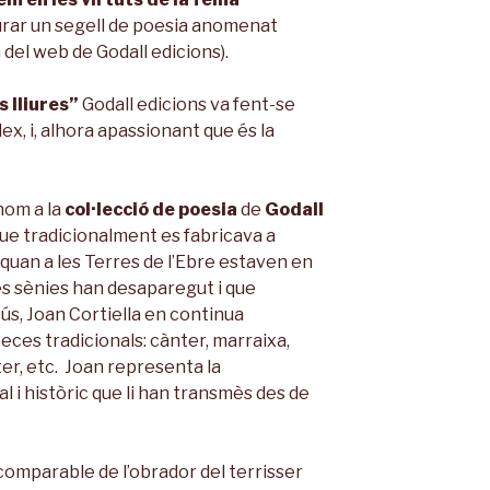
urar un segell de poesia anomenat
 del web de Godall edicions).
s lliures”
Godall edicions va fent-se
x, i, alhora apassionant que és la
nom a la
col·lecció
de poesia
de
Godall
a que tradicionalment es fabricava a
a quan a les Terres de l’Ebre estaven en
les sènies han desaparegut i que
ús, Joan Cortiella en continua
ces tradicionals: cànter, marraixa,
eter, etc. Joan representa la
al i històric que li han transmès des de
omparable de l’obrador del terrisser