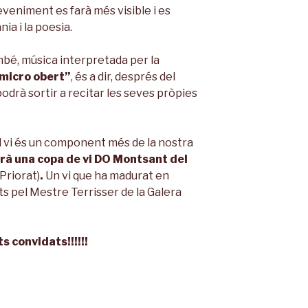
eniment es farà més visible i es
ia i la poesia.
mbé, música interpretada per la
micro obert”
, és a dir, després del
 podrà sortir a recitar les seves pròpies
el vi és un component més de la nostra
irà una copa de vi DO Montsant del
(Priorat)
.
Un vi que ha madurat en
ts pel Mestre Terrisser de la Galera
s convidats!!!!!!