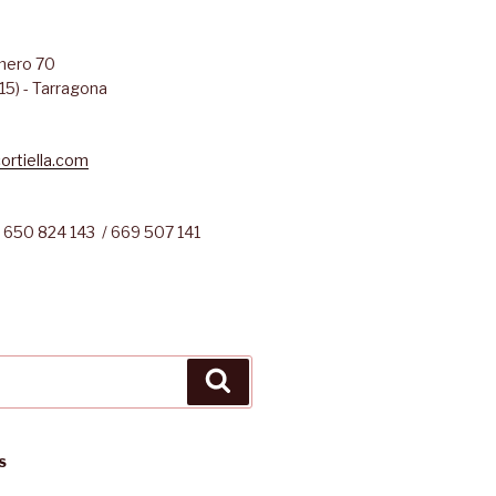
úmero 70
15) - Tarragona
ortiella.com
 650 824 143 / 669 507 141
Cerca
S