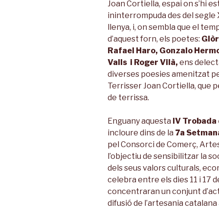
Joan Cortiella, espai on s’hi e
ininterrompuda des del segle X
llenya, i, on sembla que el te
d’aquest forn, els poetes:
Glòr
Rafael Haro, Gonzalo Hermo,
Valls i Roger Vilà,
ens delect
diverses poesies amenitzat pe
Terrisser Joan Cortiella, que 
de terrissa.
Enguany aquesta
IV Trobada 
incloure dins de la
7a Setmana
pel Consorci de Comerç, Arte
l’objectiu de sensibilitzar la s
dels seus valors culturals, eco
celebra entre els dies 11 i 17 
concentraran un conjunt d’act
difusió de l’artesania catalana 