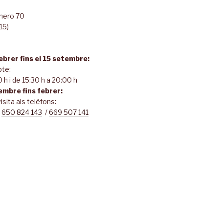
úmero 70
15)
febrer fins el 15 setembre:
bte:
 h i de 15:30 h a 20:00 h
embre fins febrer:
isita als telèfons:
/
650 824 143
/
669 507 141