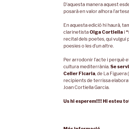
D’aquesta manera aquest esdev
posarà en valor alhora l’artesan
En aquesta edició hi haurà, ta
clarinetista
Olga Cortiella
i
“
recital dels poetes, qui vulgui
poesies o les d’un altre.
Per arrodonir l’acte i perquè 
cultura mediterrània.
Se serv
Celler Ficaria
, de La Figuera 
recipients de terrissa elabora
Joan Cortiella Garcia.
Us hi esperem!!!! Hi esteu tot
Més informació