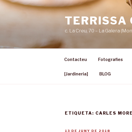
Vés
al
TERRISSA
contingut
c. La Creu, 70 – La Galera (Mo
Contacteu
Fotografies
[Jardineria]
BLOG
ETIQUETA:
CARLES MOR
PUBLICAT
13 DE JUNY DE 2018