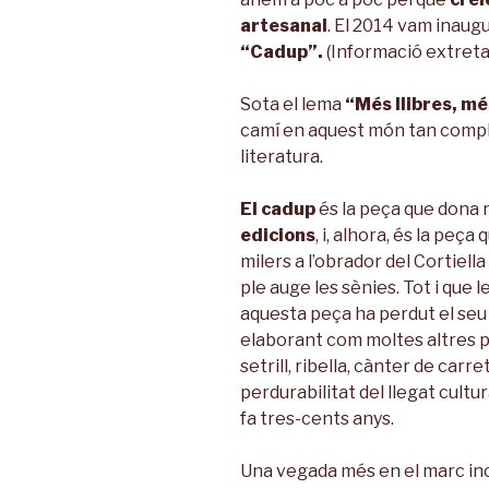
artesanal
. El 2014 vam inaug
“Cadup”.
(Informació extreta
Sota el lema
“Més llibres, mé
camí en aquest món tan comple
literatura.
El cadup
és la peça que dona 
edicions
, i, alhora, és la peç
milers a l’obrador del Cortiell
ple auge les sènies. Tot i que 
aquesta peça ha perdut el seu 
elaborant com moltes altres pe
setrill, ribella, cànter de carr
perdurabilitat del llegat cultur
fa tres-cents anys.
Una vegada més en el marc inc