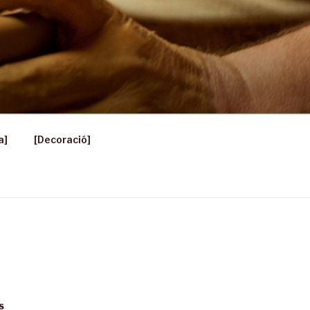
a]
[Decoració]
S