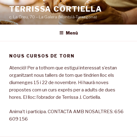
Vés
TERRISSA CORTIELLA
al
c. La Creu, 70 – La Galera (Montsià-Tarragona)
contingut
Menú
NOUS CURSOS DE TORN
Atenció! Per a tothom que estigui interessat s’estan
organitzant nous tallers de torn que tindrien lloc els
diumenges 15 i 22 de novembre. Hi haurà noves
propostes com un curs exprés per a adults de dues
hores. El lloc: l’obrador de Terrissa J. Cortiella.
Anima’t i participa. CONTACTA AMB NOSALTRES: 656
609 156