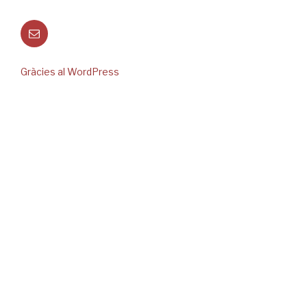
Correu
electrònic
Gràcies al WordPress